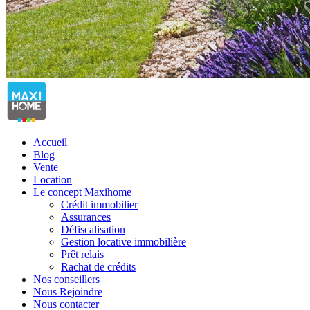
Accueil
Blog
Vente
Location
Le concept Maxihome
Crédit immobilier
Assurances
Défiscalisation
Gestion locative immobilière
Prêt relais
Rachat de crédits
Nos conseillers
Nous Rejoindre
Nous contacter