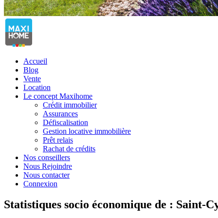
Accueil
Blog
Vente
Location
Le concept Maxihome
Crédit immobilier
Assurances
Défiscalisation
Gestion locative immobilière
Prêt relais
Rachat de crédits
Nos conseillers
Nous Rejoindre
Nous contacter
Connexion
Statistiques socio économique de : Saint-C