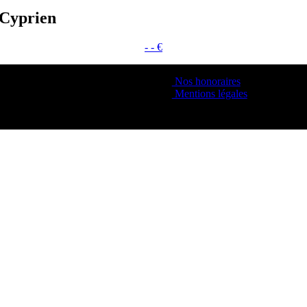
-Cyprien
- - €
Nos honoraires
Mentions légales