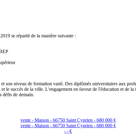
019 se répartit de la manière suivante :
n BEP
upérieur
té et son niveau de formation varié. Des diplômés universitaires aux pro
et le succès de la ville. L'engagement en faveur de l'éducation et de l
es défis de demain.
vente - Maison - 66750 Saint Cyprien - 680 000 €
vente - Maison - 66750 Saint Cyprien - 680 000 €
- - €