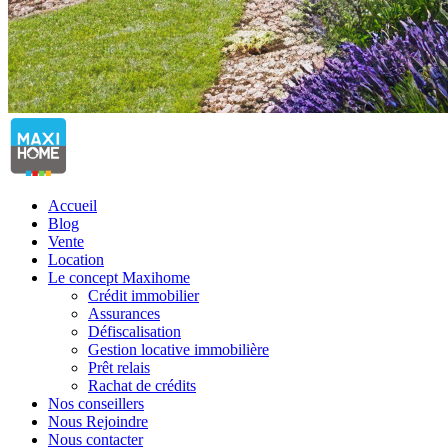
Accueil
Blog
Vente
Location
Le concept Maxihome
Crédit immobilier
Assurances
Défiscalisation
Gestion locative immobilière
Prêt relais
Rachat de crédits
Nos conseillers
Nous Rejoindre
Nous contacter