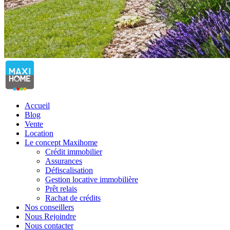
Accueil
Blog
Vente
Location
Le concept Maxihome
Crédit immobilier
Assurances
Défiscalisation
Gestion locative immobilière
Prêt relais
Rachat de crédits
Nos conseillers
Nous Rejoindre
Nous contacter