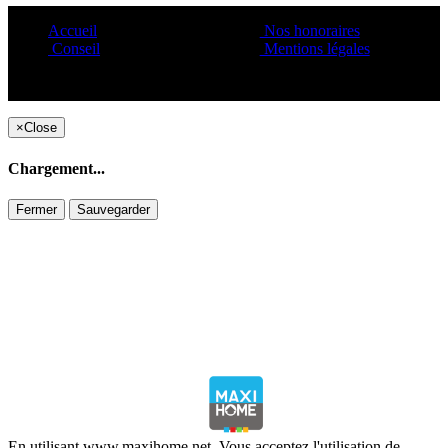
Accueil
Nos honoraires
Conseil
Mentions légales
Copyright ©1995 C&C
×
Close
Chargement...
Fermer
Sauvegarder
En utilisant www.maxihome.net. Vous acceptez l'utilisation de