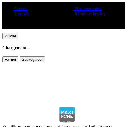
Accueil
Nos honoraires
Conseil
Mentions légales
Copyright ©1995 C&C
×
Close
Chargement...
Fermer
Sauvegarder
En utilisant www.maxihome.net. Vous acceptez l'utilisation de