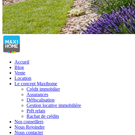
Accueil
Blog
Vente
Location
Le concept Maxihome
Crédit immobilier
Assurances
Défiscalisation
Gestion locative immobilière
Prêt relais
Rachat de crédits
Nos conseillers
Nous Rejoindre
Nous contacter